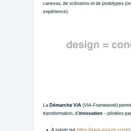
canevas, de scénarios et de prototypes (org
expérience).
La
Démarche ViA
(VIA-Framework) permet
transformation, d’
innovation
– pilotées pa
A suivre sur
https://www.asuivre.com/i